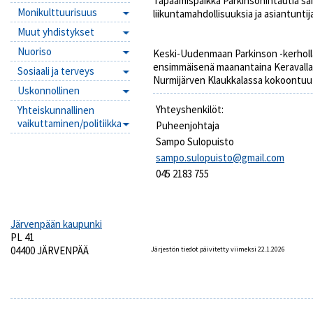
Tapaamispaikka Parkinsonintautia sair
Monikulttuurisuus
liikuntamahdollisuuksia ja asiantuntij
Muut yhdistykset
Nuoriso
Keski-Uudenmaan Parkinson -kerholla
ensimmäisenä maanantaina Keravalla V
Sosiaali ja terveys
Nurmijärven Klaukkalassa kokoontuu 
Uskonnollinen
Yhteyshenkilöt:
Yhteiskunnallinen
vaikuttaminen/politiikka
Puheenjohtaja
Sampo Sulopuisto
sampo.sulopuisto@gmail.com
045 2183 755
Järvenpään kaupunki
PL 41
04400 JÄRVENPÄÄ
Järjestön tiedot päivitetty viimeksi 22.1.2026