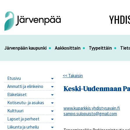
Järvenpään kaupunki
Aakkosittain
Tyypeittäin
Tiet
<< Takaisin
Etusivu
Ammatti ja elinkeino
Keski-Uudenmaan Pa
Eläkeläiset
Kotiseutu- ja asukas
www.kuparkkis.yhdistysavain.fi
Kulttuuri
sampo.sulopuisto@gmail.com
Lapset ja perheet
Liikunta ja urheilu