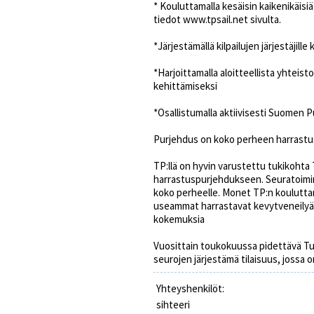
* Kouluttamalla kesäisin kaikenikäis
tiedot www.tpsail.net sivulta.
*Järjestämällä kilpailujen järjestäjille
*Harjoittamalla aloitteellista yhtei
kehittämiseksi
*Osallistumalla aktiivisesti Suomen 
Purjehdus on koko perheen harrastu
TP:llä on hyvin varustettu tukikohta T
harrastuspurjehdukseen. Seuratoimin
koko perheelle. Monet TP:n kouluttama
useammat harrastavat kevytveneilyä 
kokemuksia
Vuosittain toukokuussa pidettävä Tu
seurojen järjestämä tilaisuus, jossa 
Yhteyshenkilöt:
sihteeri