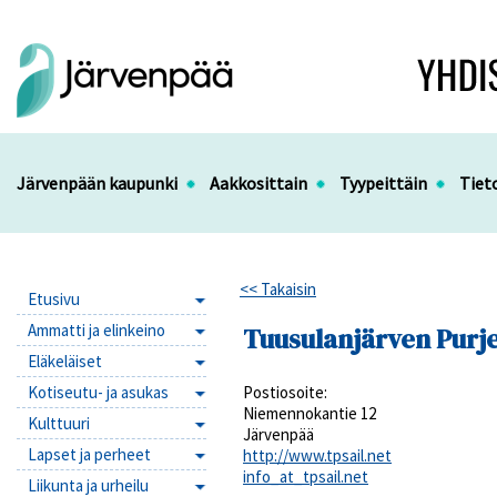
Järvenpään kaupunki
Aakkosittain
Tyypeittäin
Tiet
<< Takaisin
Etusivu
Ammatti ja elinkeino
Tuusulanjärven Purje
Eläkeläiset
Kotiseutu- ja asukas
Postiosoite:
Niemennokantie 12
Kulttuuri
Järvenpää
Lapset ja perheet
http://www.tpsail.net
info_at_tpsail.net
Liikunta ja urheilu