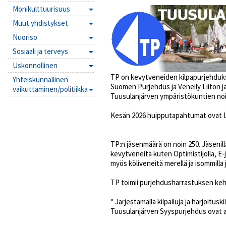
Monikulttuurisuus
Muut yhdistykset
Nuoriso
Sosiaali ja terveys
Uskonnollinen
TP on kevytveneiden kilpapurjehduks
Yhteiskunnallinen
Suomen Purjehdus ja Veneily Liiton j
vaikuttaminen/politiikka
Tuusulanjärven ympäristökuntien noi
Kesän 2026 huipputapahtumat ovat L
TP:n jäsenmäärä on noin 250. Jäsenill
kevytveneitä kuten Optimistijolla, E-jo
myös köliveneitä merellä ja isommilla jä
TP toimii purjehdusharrastuksen keh
* Järjestämällä kilpailuja ja harjoit
Tuusulanjärven Syyspurjehdus ovat ar