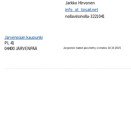
Jarkko Hirvonen
info_at_tpsail.net
nollaviisinolla-3221041
Järvenpään kaupunki
PL 41
04400 JÄRVENPÄÄ
Järjestön tiedot päivitetty viimeksi 10.10.2025