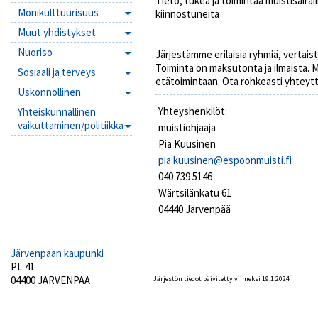
Tieto, tukea ja toimintaa muistisairaill
Monikulttuurisuus
kiinnostuneita
Muut yhdistykset
Nuoriso
Järjestämme erilaisia ryhmiä, vertai
Toiminta on maksutonta ja ilmaista. 
Sosiaali ja terveys
etätoimintaan. Ota rohkeasti yhteyttä
Uskonnollinen
Yhteyshenkilöt:
Yhteiskunnallinen
vaikuttaminen/politiikka
muistiohjaaja
Pia Kuusinen
pia.kuusinen@espoonmuisti.fi
040 739 5146
Wärtsilänkatu 61
04440 Järvenpää
Järvenpään kaupunki
PL 41
04400 JÄRVENPÄÄ
Järjestön tiedot päivitetty viimeksi 19.1.2024