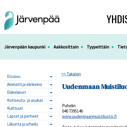
Järvenpään kaupunki
Aakkosittain
Tyypeittäin
Tiet
<< Takaisin
Etusivu
Ammatti ja elinkeino
Uudenmaan Muistiluo
Eläkeläiset
Kotiseutu- ja asukas
Puhelin:
Kulttuuri
040 7395146
Lapset ja perheet
www.uudenmaanmuistiluotsi.fi
Liikunta ja urheilu