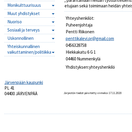
, parantamaan heidän työsuhteidensa e
Monikulttuurisuus
etujaan sekä toimimaan heidän yhtei
Muut yhdistykset
Yhteyshenkilöt:
Nuoriso
Puheenjohtaja
Sosiaali ja terveys
Pentti Riikonen
Uskonnollinen
penttikalevi.pr@gmail.com
0456328758
Yhteiskunnallinen
vaikuttaminen/politiikka
Hiekkakatu 6 G 1
04460 Nummenkylä
Yhdistyksen:yhteyshenkilö
Järvenpään kaupunki
PL 41
04400 JÄRVENPÄÄ
Järjestön tiedot päivitetty viimeksi 17.11.2020