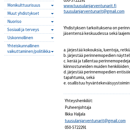
050-5722291
Monikulttuurisuus
www.tuusulanjarventunarit.fi
tuusulanjarventunarit@gmail.com
Muut yhdistykset
Nuoriso
Yhdistyksen tarkoituksena on perinne
Sosiaali ja terveys
jäsentensä keskuudessa sekä laajem
Uskonnollinen
Yhteiskunnallinen
a. järjestää kokouksia, luentoja, retki
vaikuttaminen/politiikka
b. järjestää perinnemopedien näyttelyj
c. kerää ja tallentaa perinnemopedej
kiinnostuneiden muiden henkilöiden 
d. järjestää perinnemopedien entisöin
tapahtumia, sekä
e. osallistuu hyväntekeväisyystoimi
Yhteyshenkilöt:
Puheenjohtaja
Ilkka Haljala
tuusulanjarventunarit@gmail.com
050-5722291