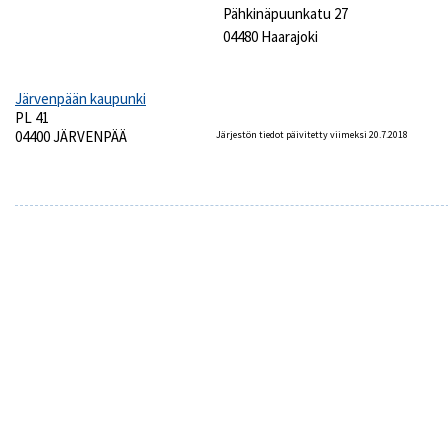
Pähkinäpuunkatu 27
04480 Haarajoki
Järvenpään kaupunki
PL 41
04400 JÄRVENPÄÄ
Järjestön tiedot päivitetty viimeksi 20.7.2018