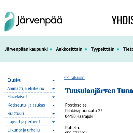
Järvenpään kaupunki
Aakkosittain
Tyypeittäin
Tiet
<< Takaisin
Etusivu
Ammatti ja elinkeino
Tuusulanjärven Tunar
Eläkeläiset
Kotiseutu- ja asukas
Postiosoite:
Pähkinäpuunkatu 27
Kulttuuri
04480 Haarajoki
Lapset ja perheet
Puhelin:
Liikunta ja urheilu