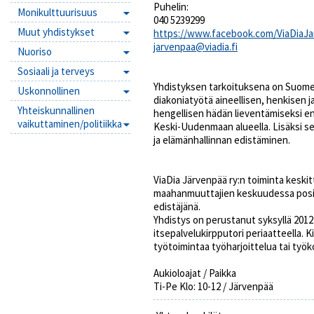
Puhelin:
Monikulttuurisuus
040 5239299
Muut yhdistykset
https://www.facebook.com/ViaDiaJ
jarvenpaa@viadia.fi
Nuoriso
Sosiaali ja terveys
Yhdistyksen tarkoituksena on Suome
Uskonnollinen
diakoniatyötä aineellisen, henkisen j
Yhteiskunnallinen
hengellisen hädän lieventämiseksi e
vaikuttaminen/politiikka
Keski-Uudenmaan alueella. Lisäksi 
ja elämänhallinnan edistäminen.
ViaDia Järvenpää ry:n toiminta kesk
maahanmuuttajien keskuudessa positi
edistäjänä.
Yhdistys on perustanut syksyllä 2012 
itsepalvelukirpputori periaatteella.
työtoimintaa työharjoittelua tai työkoke
Aukioloajat / Paikka
Ti-Pe Klo: 10-12 / Järvenpää