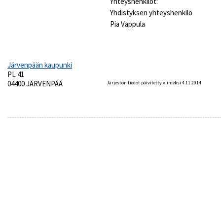
Yhteyshenkilöt:
Yhdistyksen yhteyshenkilö
Pia Vappula
Järvenpään kaupunki
PL 41
04400 JÄRVENPÄÄ
Järjestön tiedot päivitetty viimeksi 4.11.2014