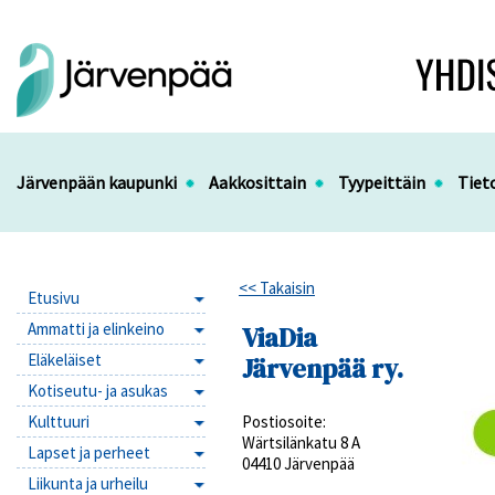
Järvenpään kaupunki
Aakkosittain
Tyypeittäin
Tiet
<< Takaisin
Etusivu
Ammatti ja elinkeino
ViaDia
Eläkeläiset
Järvenpää ry.
Kotiseutu- ja asukas
Kulttuuri
Postiosoite:
Wärtsilänkatu 8 A
Lapset ja perheet
04410 Järvenpää
Liikunta ja urheilu